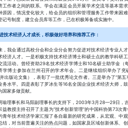
济工作者之间的联系。学会在满足会员开展学术交流等基本需求
种原因，情况变化较大，给会员的组织和管理服务工作带来困难
登记号制度，建立会员库等工作，已在积极筹备或实施中。
进技术经济人才成长，积极做好培养和推荐工作：
来，我会通过高校分会和企业分会努力促进对技术经济专业人才
术经济人才。一是积极支持技术经济博士和硕士点的教学科研工
交流活动。曾经资助29名技术经济学博士和10名硕士助学金（每人
济学博士参加在兰州召开的学术年会。二是继续组织举办了兖矿
（并出版论文集），表彰了一批优秀论文作者。三是举办了“第五
业务水平。四是表彰了罗冰生等16名全国企业技术经济大师，
为国家多做贡献。
明瑜理事长和马阳副理事长的支持下，2003年3月28—29日
宗益教授主持召开了主题为“技术创新管理”的中国科协第73次
的青年技术经济学家汇报了各自最新的研究成果，从宏观、中观
总结，对当前普遍关注的热点问题，如国家及区域创新体系、创