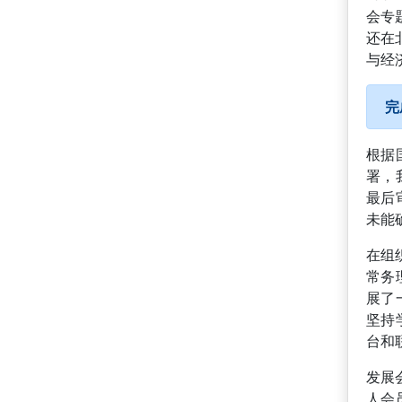
会专
还在
与经
完
根据
署，
最后
未能
在组
常务
展了
坚持
台和
发展
人会