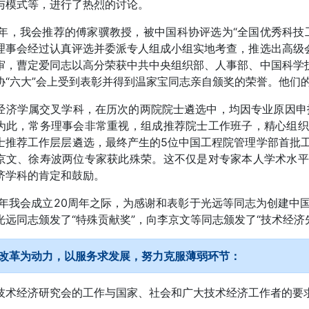
与模式等，进行了热烈的讨论。
97年，我会推荐的傅家骥教授，被中国科协评选为“全国优秀科
理事会经过认真评选并委派专人组成小组实地考查，推选出高级会
审，曹定爱同志以高分荣获中共中央组织部、人事部、中国科学技
协“六大”会上受到表彰并得到温家宝同志亲自颁奖的荣誉。他们
经济学属交叉学科，在历次的两院院士遴选中，均因专业原因申报
为此，常务理事会非常重视，组成推荐院士工作班子，精心组织
士推荐工作层层遴选，最终产生的5位中国工程院管理学部首批
京文、徐寿波两位专家获此殊荣。这不仅是对专家本人学术水平
济学科的肯定和鼓励。
98年我会成立20周年之际，为感谢和表彰于光远等同志为创建
光远同志颁发了“特殊贡献奖”，向李京文等同志颁发了“技术经济
改革为动力，以服务求发展，努力克服薄弱环节：
技术经济研究会的工作与国家、社会和广大技术经济工作者的要