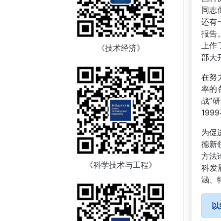
同志
还有
报告
上作
《技术经济》
部大
在努
率的
战”
19
为促
德新
方法
《科学技术与工程》
科发
涵、
以