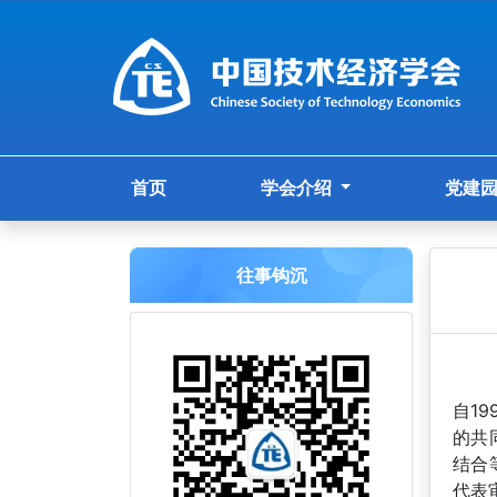
首页
学会介绍
党建
往事钩沉
自1
的共
结合
代表