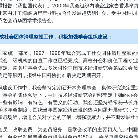
题报告（汤世国代表）。2000年我会组织内地企业家去香港举
北京召开了海峡两岸产业科技合作发展趋势研讨会。受中国科协
济之会访华团学术报告会。
成社会团体清理整顿工作，积极加强学会组织建设：
国家统一部署，1997—1998年我会完成了社会团体清理整
我会二级机构的自查工作也已经完成。高校分会和价值工程专业
审定。常务理事会先后多次讨论中国技术经济研究会第四次会员
确定等原因，报经中国科协批准后决定延期召开。
织建设工作中，我会坚持定期召开常务理事会，集体研究决定重大
理事会的集体领导下，中国技术经济研究会能够坚定正确的办会
一些有影响、有特色、有意义的活动。我会还坚持经常秘书长办
学术年会制度，围绕当年国家经济建设的热点问题开展研究，使
联谊场所，增进会员对学会的了解，增强凝聚力，并不断发展壮
会员、收取会费，为会员服务，是学会改革的主要切入点。中国技
员，至今已发展普通会员和高级会员6150人。会员每年交纳会