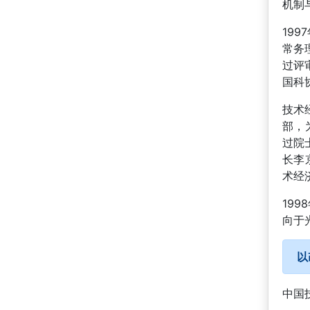
机制
19
常务
过评
国科
技术
部，
过院
长李
术经
19
向于
以
中国