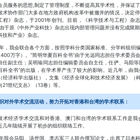
会员服务的思想,制定了管理制度，不断提高其学术性，并保证
技术协作部门大多在地方政府机构改革中被撤并的情况，决定停
工程》杂志，于2001年创刊。目前，《科学技术与工程》杂
。由于原《中外产业科技》杂志出现内部管理问题并没有完成限期
科技和产业》杂志。
98年，我会联合各个方面，按照学科分类国家标准、分学科组织编辑
2400万字）。“简明华夏百科全书”由于光远同志担任学术委
担任副主任；吴明瑜同志担任编辑委员会自主任，任俨、马阳等
百科全书”的出版，在学术界产生了较大的影响。近几年，由我
（经济科学出版社），文集《经济全球化和技术经济发展》（科
向21世纪文丛》（13卷）等。
织对外学术交流活动，努力开拓对香港和台湾的学术联系：
技术经济学术交流和对香港、澳门和台湾的学术联系工作是我
近几年陆续开展了初步的组织联络工作。
97年我会马阳、汤世国、李志军三人联合撰写论文，出席了日本