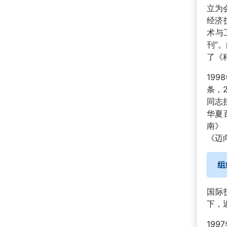
立为
经济
术与
刊”
了《
19
条，
同志
华夏
南》
《迈
组
国际
下，
19