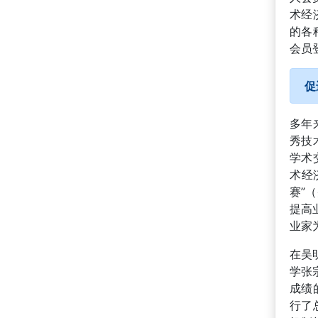
术经
的各
会员
促
多年
秀技
学术
术经
赛”
提高
业家
在吴
学张
成绩
行了