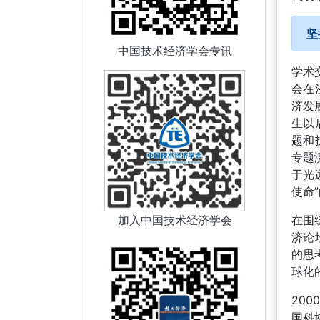
坚
中国技术经济学会专讯
学术
会在
济发
生以
题和
专题
于光
使命
加入中国技术经济学会
在围
济论
的思
球化
20
国科